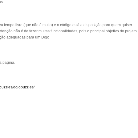
as.
u tempo livre (que não é muito) e o código está a disposição para quem quiser
 A intenção não é de fazer muitas funcionalidades, pois o principal objetivo do projeto
ação adequadas para um Dojo
a página.
puzzles/dojopuzzles/